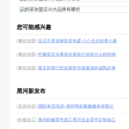
您可能感兴趣
[餐饮加盟]
生活不是选择而是热爱 心心念念的煮小篓
盘盘麻辣烫加盟了
[1图]
[餐饮加盟]
柠檬宣言水果茶在茶饮行业有什么样的地
位
[1图]
[餐饮加盟]
柴主的茶已经在茶饮市场逐渐的成熟起来
[1图]
黑河新发布
[其他培训]
国际海员培训~德州明起船舶服务有限公
司
[1图]
[机械加工]
黑河机械零件加工黑河五金零件定制加工
来图来样
[1图]