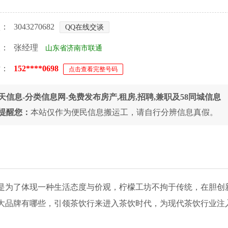
Q：
3043270682
QQ在线交谈
人：
张经理
山东省济南市联通
话：
152****0698
点击查看完整号码
天信息-分类信息网-免费发布房产,租房,招聘,兼职及58同城信息
提醒您：
本站仅作为便民信息搬运工，请自行分辨信息真假。
是为了体现一种生活态度与价观，柠檬工坊不拘于传统，在胆创
0大品牌有哪些，引领茶饮行来进入茶饮时代，为现代茶饮行业注