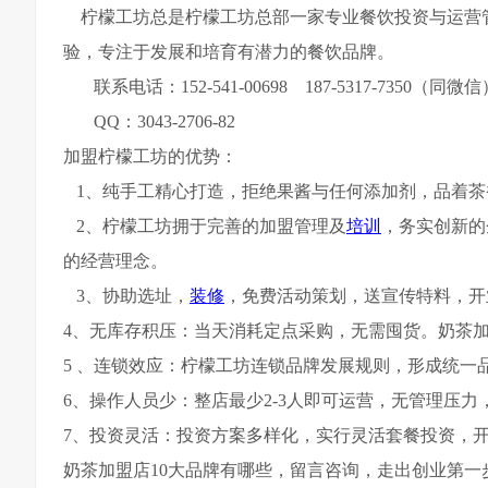
柠檬工坊总是柠檬工坊总部一家专业餐饮投资与运营管
验，专注于发展和培育有潜力的餐饮品牌。
联系电话：152-541-00698 187-5317-7350（同微信
QQ：3043-2706-82
加盟柠檬工坊的优势：
1、纯手工精心打造，拒绝果酱与任何添加剂，品着茶
2、柠檬工坊拥于完善的加盟管理及
培训
，务实创新的
的经营理念。
3、协助选址，
装修
，免费活动策划，送宣传特料，开
4、无库存积压：当天消耗定点采购，无需囤货。奶茶加
5 、连锁效应：柠檬工坊连锁品牌发展规则，形成统
6、操作人员少：整店最少2-3人即可运营，无管理压
7、投资灵活：投资方案多样化，实行灵活套餐投资，
奶茶加盟店10大品牌有哪些，留言咨询，走出创业第一步