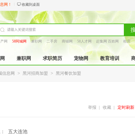
信息网！
收藏到桌面
房产网
58同城网
兼职网
二手房
商铺网
58人才网
赶集网 百姓网
租房
找工长
网
兼职网
求职简历
宠物网
教育培训
>
>
城信息网
黑河招商加盟
黑河餐饮加盟
举报
|
收藏
|
定时刷新
域：
五大连池