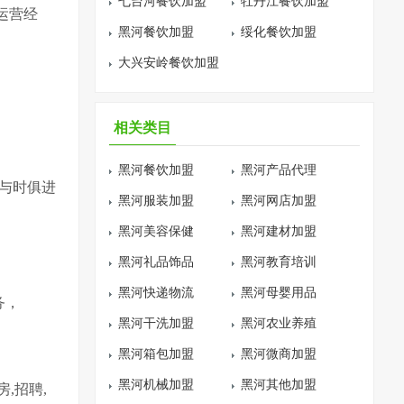
七台河餐饮加盟
牡丹江餐饮加盟
运营经
黑河餐饮加盟
绥化餐饮加盟
大兴安岭餐饮加盟
相关类目
黑河餐饮加盟
黑河产品代理
与时俱进
黑河服装加盟
黑河网店加盟
黑河美容保健
黑河建材加盟
黑河礼品饰品
黑河教育培训
黑河快递物流
黑河母婴用品
务，
黑河干洗加盟
黑河农业养殖
黑河箱包加盟
黑河微商加盟
黑河机械加盟
黑河其他加盟
,招聘,