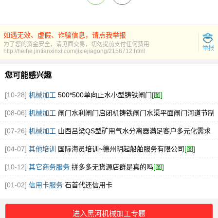
如遇无效、虚假、诈骗信息，请点我举报
为了您的资金安全，请见面交易，切勿提前支付任何费用
举报
http://heihe.jintianxinxi.com/jixiejiagong/2158712.html
您可能感兴趣
[10-28]
机械加工
500*500单向止水小型铸铁闸门
[图]
[08-06]
机械加工
闸门水利闸门启闭机铸铁闸门水渠平面闸门河道节制
水闸门
[图]
[07-26]
机械加工
山西吕梁QS型矿用气水分离器满足客户多元化需求
[图]
[04-07]
其他培训
国际海员培训~德州明起船舶服务有限公司
[图]
[10-12]
其它商务服务
拼多多无货源店群是真的吗
[图]
[01-02]
信用卡服务
石首代还信用卡
进入黑河机械加工专题