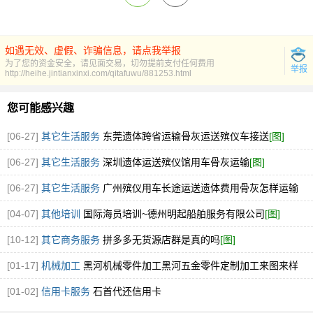
如遇无效、虚假、诈骗信息，请点我举报
为了您的资金安全，请见面交易，切勿提前支付任何费用
举报
http://heihe.jintianxinxi.com/qitafuwu/881253.html
您可能感兴趣
[06-27]
其它生活服务
东莞遗体跨省运输骨灰运送殡仪车接送
[图]
[06-27]
其它生活服务
深圳遗体运送殡仪馆用车骨灰运输
[图]
[06-27]
其它生活服务
广州殡仪用车长途运送遗体费用骨灰怎样运输
[图]
[04-07]
其他培训
国际海员培训~德州明起船舶服务有限公司
[图]
[10-12]
其它商务服务
拼多多无货源店群是真的吗
[图]
[01-17]
机械加工
黑河机械零件加工黑河五金零件定制加工来图来样
[图]
[01-02]
信用卡服务
石首代还信用卡